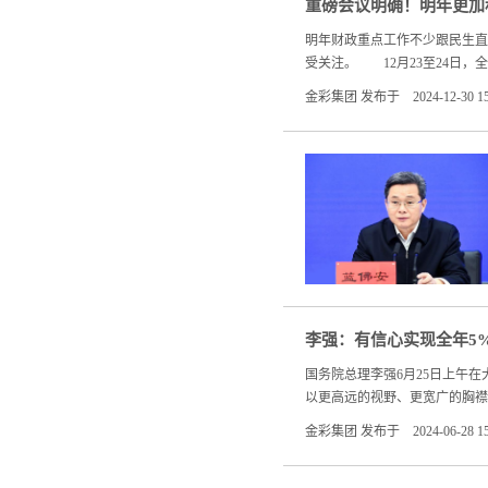
重磅会议明确！明年更加
明年财政重点工作不少跟民生
受关注。 12月23至24日，
金彩集团 发布于
2024-12-30 1
李强：有信心实现全年5
国务院总理李强6月25日上午
以更高远的视野、更宽广的胸襟
金彩集团 发布于
2024-06-28 1