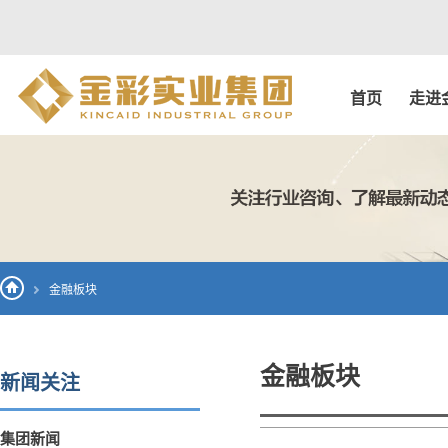
首页
走进
-->
走进金彩
产业布局
新闻关注
科技创新
党建活动
企业文化
人力资源
金彩实业，与您共创精彩未来！
资源牵引、科技驱动，金彩全球战略正在崛起...
了解金彩实业最新动态
科技是第一生产力，创新是企业发展的灵魂
进取是发展的动力，创新是发展的根本；锐意进取，开拓创新，
以人为本，精益求精，铸造一流精品团队
资源及新材料板块
集团简介
集团新闻
研发成果
党建工作
文化理念
人才招聘
环保板块
板块新闻
领导关怀
员工活动
组织架构
前沿科技
毛遂自荐
农业
行
党
员
致力于打造国际领先的集资
内蒙古金彩实业集团有限公司是
集团公司高度重视科技创新，研
党支部自成立以来，不断
核心理念：至诚、至善、
公司是船，人才是帆，加入金
中国地质调查局成都地质调查中心李军主任一行到访金彩集团座谈交流
依托强大的资源优势，甄选
集团公司自成立以来，各
丰富员工文娱生活，增进
优秀的运营团队、清晰的组织架
公司近期开展的专业技术研究：
期待各类人才的加盟，您可以根
《国务院关于对外投资的规定》全文
随着社
大力
贯彻
金融板块
源整合、勘察、开采、产品
具有行业影响力、专注于资源科
发投入及时、到位，加上研发人
加强党的思想、组织、作
做好人、做益事；企业精
彩，携手金彩共创辉煌！
金彩集团在吉尔吉斯斯坦上合组织投资论坛与吉方签署合作备忘录
影响社会发展巨大需求的产
级领导多次亲临公司指导
员工沟通交流，调动员工
构、标准化的管理制度，是金彩
低成本寡层石墨烯规模化制备；
据自己的实际情况，选择职位。
【金融街发布】国家外汇局：4月中国外汇市场总计成交25.30万亿元人民币
主题的
人民
精神
研发及产业化为一体的全产
技领域创新突破的实业集团，金
才作保障，科技创新不断取得新
风和制度建设,增强凝聚
神：使命、奉献、成长、
优势互补结硕果 深化合作启新程——四川省地质调查研究院党组成员、副院长李之利率队回访金彩集团交流座谈
业进行投资布局，持续为股
工作，均对公司快速、稳
工作积极性，缓解工作压
立于不败的制胜法宝。
高容量碳硅复合负极材料；石墨
金彩集团受邀参加首届不良资产交易大会暨第三届中国AMC发展国际金融论坛
革成为
型，
工的
业链矿产企业。
彩全球战略正在全面崛起。
成绩。
力和战斗力，加强思想政
卓越；文化理念：忠诚、
深化“一带一路”合作 共筑资源安全屏障——中国地质调查局成都中心与内蒙古金彩集团共拓东南亚矿业新局
东创造价值
健的发展给予了高度评价
力，实现劳逸结合，增强
烯导电剂；新型储能电池
上海烯望材料科技有限公司调研内蒙古金彩实业集团
以绿色
用，
提升
治和精神文明建设,为提
敬业、和谐、快乐
泰国副总理兼自然资源与环境部长素查会见金彩集团董事长张瑞
和殷切期望，领导的殷切
团队凝聚力。
内蒙古金彩实业集团赴南京银茂铅锌矿业有限公司调研
入口，
进，
感，
金融板块
新闻关注
高企业工作效率和质量提
关怀和期望激励着公司不
放心的
会主
作心
供了坚强的组织保证。
断向前，追求更高目标。
献。
和发
集团新闻