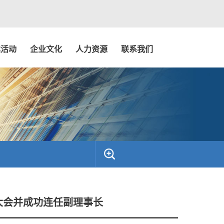
建活动
企业文化
人力资源
联系我们
信用板块
建成完善的社会信用服务体
系
大会并成功连任副理事长