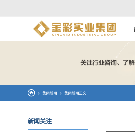
-
走进金彩
产业布局
新闻关注
科技创新
党建活动
企业文化
人力资源
金彩实业，与您共创精彩未来！
资源牵引、科技驱动，金彩全球战略正在崛起...
了解金彩实业最新动态
科技是第一生产力，创新是企业发展的灵魂
进取是发展的动力，创新是发展的根本；锐意进
以人为本，精益求精，铸造一流精品团队
资源及新材料板块
集团简介
集团新闻
研发成果
党建工作
文化理念
人才招聘
环保板块
板块新闻
领导关怀
员工活动
组织架构
前沿科技
毛遂自荐
致力于打造国际领先的集资
内蒙古金彩实业集团有限公司是
集团公司高度重视科技创新，研
党支部自成立以来，不断
核心理念：至诚、至善、
公司是船，人才是帆，加入金
中国地质调查局成都地质调查中心李军主任一行到访金彩集团座谈交流
依托强大的资源优势，甄
集团公司自成立以来，各
丰富员工文娱生活，增进
优秀的运营团队
公司近期开展的
期待各类人才的
《国务院关于对外投资的规定》全文
源整合、勘察、开采、产品
具有行业影响力、专注于资源科
发投入及时、到位，加上研发人
加强党的思想、组织、作
做好人、做益事；企业精
彩，携手金彩共创辉煌！
金彩集团在吉尔吉斯斯坦上合组织投资论坛与吉方签署合作备忘录
影响社会发展巨大需求的
级领导多次亲临公司指导
员工沟通交流，调动员工
构、标准化的管
低成本寡层石墨
据自己的实际情
【金融街发布】国家外汇局：4月中国外汇市场总计成交25.30万亿元人民币
集团新闻
集团新闻正文
研发及产业化为一体的全产
技领域创新突破的实业集团，金
才作保障，科技创新不断取得新
风和制度建设,增强凝聚
神：使命、奉献、成长、
优势互补结硕果 深化合作启新程——四川省地质调查研究院党组成员、副院长李之利率队回访金彩集团交流座谈
业进行投资布局，持续为
工作，均对公司快速、稳
工作积极性，缓解工作压
立于不败的制胜
高容量碳硅复合
金彩集团受邀参加首届不良资产交易大会暨第三届中国AMC发展国际金融论坛
业链矿产企业。
彩全球战略正在全面崛起。
成绩。
力和战斗力，加强思想政
卓越；文化理念：忠诚、
深化“一带一路”合作 共筑资源安全屏障——中国地质调查局成都中心与内蒙古金彩集团共拓东南亚矿业新局
东创造价值
健的发展给予了高度评价
力，实现劳逸结合，增强
烯导电剂；新型
上海烯望材料科技有限公司调研内蒙古金彩实业集团
治和精神文明建设,为提
敬业、和谐、快乐
泰国副总理兼自然资源与环境部长素查会见金彩集团董事长张瑞
和殷切期望，领导的殷切
团队凝聚力。
内蒙古金彩实业集团赴南京银茂铅锌矿业有限公司调研
高企业工作效率和质量提
关怀和期望激励着公司不
新闻关注
供了坚强的组织保证。
断向前，追求更高目标。