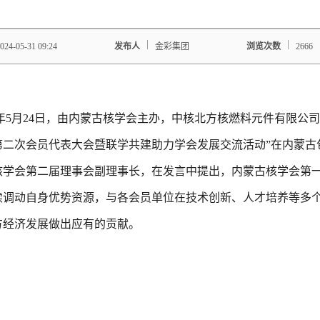
024-05-31 09:24
发布人
金彩集团
浏览次数
2666
4年5月24日，由内蒙古核学会主办，中核北方核燃料元件有限公
第二次会员代表大会暨联学共建助力学会发展交流活动”在内蒙古
核学会第二届理事会副理事长，在发言中提出，内蒙古核学会第
续调动自身优势资源，与各会员单位在技术创新、人才培养等多
方经济发展做出应有的贡献。