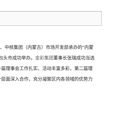
司、中核集团（内蒙古）市场开发部承办的“内蒙
包头市成功举办。
金彩集团
董事长张瑞成功当选
一届理事会工作扎实、活动丰富多彩，第二届理
个层面深入合作，充分凝聚区内各领域的优势力